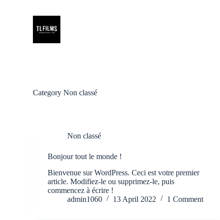
S
k
i
p
t
o
c
o
n
t
Category
Non classé
e
n
t
Non classé
Bonjour tout le monde !
Bienvenue sur WordPress. Ceci est votre premier
article. Modifiez-le ou supprimez-le, puis
commencez à écrire !
admin1060
13 April 2022
1 Comment