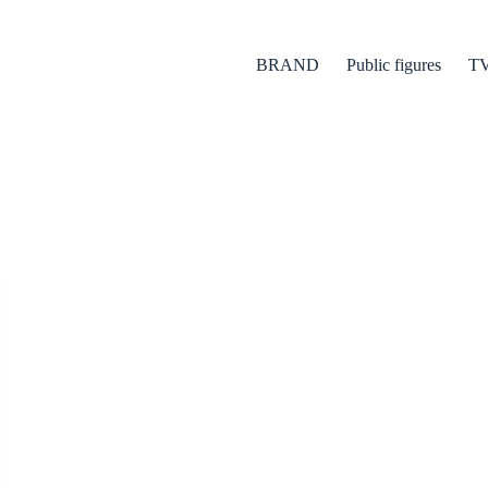
BRAND
Public figures
T