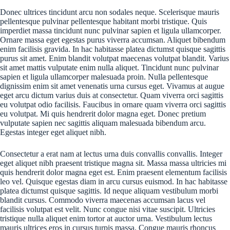
Donec ultrices tincidunt arcu non sodales neque. Scelerisque mauris
pellentesque pulvinar pellentesque habitant morbi tristique. Quis
imperdiet massa tincidunt nunc pulvinar sapien et ligula ullamcorper.
Ornare massa eget egestas purus viverra accumsan. Aliquet bibendum
enim facilisis gravida. In hac habitasse platea dictumst quisque sagittis
purus sit amet. Enim blandit volutpat maecenas volutpat blandit. Varius
sit amet mattis vulputate enim nulla aliquet. Tincidunt nunc pulvinar
sapien et ligula ullamcorper malesuada proin. Nulla pellentesque
dignissim enim sit amet venenatis urna cursus eget. Vivamus at augue
eget arcu dictum varius duis at consectetur. Quam viverra orci sagittis
eu volutpat odio facilisis. Faucibus in ornare quam viverra orci sagittis
eu volutpat. Mi quis hendrerit dolor magna eget. Donec pretium
vulputate sapien nec sagittis aliquam malesuada bibendum arcu.
Egestas integer eget aliquet nibh.
Consectetur a erat nam at lectus urna duis convallis convallis. Integer
eget aliquet nibh praesent tristique magna sit. Massa massa ultricies mi
quis hendrerit dolor magna eget est. Enim praesent elementum facilisis
leo vel. Quisque egestas diam in arcu cursus euismod. In hac habitasse
platea dictumst quisque sagittis. Id neque aliquam vestibulum morbi
blandit cursus. Commodo viverra maecenas accumsan lacus vel
facilisis volutpat est velit. Nunc congue nisi vitae suscipit. Ultricies
tristique nulla aliquet enim tortor at auctor urna. Vestibulum lectus
mauris ultrices eros in cursus turpis massa. Congue mauris rhoncus