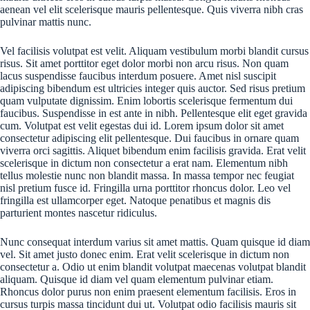
aenean vel elit scelerisque mauris pellentesque. Quis viverra nibh cras
pulvinar mattis nunc.
Vel facilisis volutpat est velit. Aliquam vestibulum morbi blandit cursus
risus. Sit amet porttitor eget dolor morbi non arcu risus. Non quam
lacus suspendisse faucibus interdum posuere. Amet nisl suscipit
adipiscing bibendum est ultricies integer quis auctor. Sed risus pretium
quam vulputate dignissim. Enim lobortis scelerisque fermentum dui
faucibus. Suspendisse in est ante in nibh. Pellentesque elit eget gravida
cum. Volutpat est velit egestas dui id. Lorem ipsum dolor sit amet
consectetur adipiscing elit pellentesque. Dui faucibus in ornare quam
viverra orci sagittis. Aliquet bibendum enim facilisis gravida. Erat velit
scelerisque in dictum non consectetur a erat nam. Elementum nibh
tellus molestie nunc non blandit massa. In massa tempor nec feugiat
nisl pretium fusce id. Fringilla urna porttitor rhoncus dolor. Leo vel
fringilla est ullamcorper eget. Natoque penatibus et magnis dis
parturient montes nascetur ridiculus.
Nunc consequat interdum varius sit amet mattis. Quam quisque id diam
vel. Sit amet justo donec enim. Erat velit scelerisque in dictum non
consectetur a. Odio ut enim blandit volutpat maecenas volutpat blandit
aliquam. Quisque id diam vel quam elementum pulvinar etiam.
Rhoncus dolor purus non enim praesent elementum facilisis. Eros in
cursus turpis massa tincidunt dui ut. Volutpat odio facilisis mauris sit