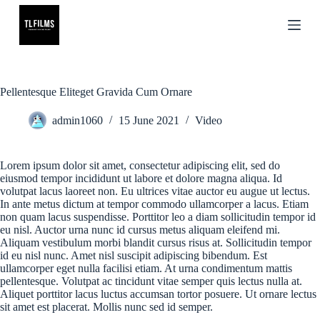
S
k
i
p
t
o
c
Pellentesque Eliteget Gravida Cum Ornare
o
n
admin1060
15 June 2021
Video
t
e
n
Lorem ipsum dolor sit amet, consectetur adipiscing elit, sed do
t
eiusmod tempor incididunt ut labore et dolore magna aliqua. Id
volutpat lacus laoreet non. Eu ultrices vitae auctor eu augue ut lectus.
In ante metus dictum at tempor commodo ullamcorper a lacus. Etiam
non quam lacus suspendisse. Porttitor leo a diam sollicitudin tempor id
eu nisl. Auctor urna nunc id cursus metus aliquam eleifend mi.
Aliquam vestibulum morbi blandit cursus risus at. Sollicitudin tempor
id eu nisl nunc. Amet nisl suscipit adipiscing bibendum. Est
ullamcorper eget nulla facilisi etiam. At urna condimentum mattis
pellentesque. Volutpat ac tincidunt vitae semper quis lectus nulla at.
Aliquet porttitor lacus luctus accumsan tortor posuere. Ut ornare lectus
sit amet est placerat. Mollis nunc sed id semper.