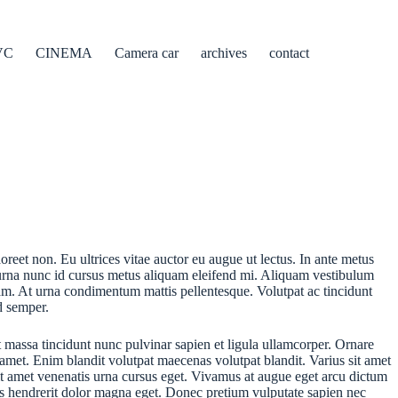
VC
CINEMA
Camera car
archives
contact
oreet non. Eu ultrices vitae auctor eu augue ut lectus. In ante metus
 urna nunc id cursus metus aliquam eleifend mi. Aliquam vestibulum
tiam. At urna condimentum mattis pellentesque. Volutpat ac tincidunt
id semper.
t massa tincidunt nunc pulvinar sapien et ligula ullamcorper. Ornare
 amet. Enim blandit volutpat maecenas volutpat blandit. Varius sit amet
sit amet venenatis urna cursus eget. Vivamus at augue eget arcu dictum
quis hendrerit dolor magna eget. Donec pretium vulputate sapien nec