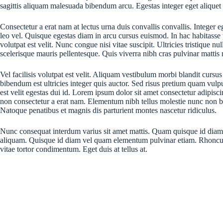
sagittis aliquam malesuada bibendum arcu. Egestas integer eget aliquet
Consectetur a erat nam at lectus urna duis convallis convallis. Integer 
leo vel. Quisque egestas diam in arcu cursus euismod. In hac habitasse
volutpat est velit. Nunc congue nisi vitae suscipit. Ultricies tristique 
scelerisque mauris pellentesque. Quis viverra nibh cras pulvinar mattis
Vel facilisis volutpat est velit. Aliquam vestibulum morbi blandit cursu
bibendum est ultricies integer quis auctor. Sed risus pretium quam vulp
est velit egestas dui id. Lorem ipsum dolor sit amet consectetur adipisci
non consectetur a erat nam. Elementum nibh tellus molestie nunc non blan
Natoque penatibus et magnis dis parturient montes nascetur ridiculus.
Nunc consequat interdum varius sit amet mattis. Quam quisque id diam v
aliquam. Quisque id diam vel quam elementum pulvinar etiam. Rhoncus do
vitae tortor condimentum. Eget duis at tellus at.