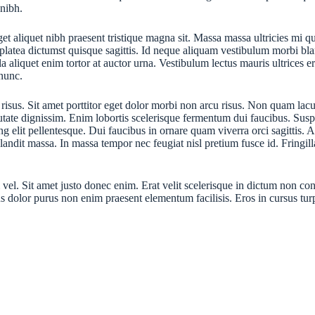
 nibh.
eget aliquet nibh praesent tristique magna sit. Massa massa ultricies mi 
 platea dictumst quisque sagittis. Id neque aliquam vestibulum morbi b
nulla aliquet enim tortor at auctor urna. Vestibulum lectus mauris ultrice
 nunc.
s risus. Sit amet porttitor eget dolor morbi non arcu risus. Non quam la
utate dignissim. Enim lobortis scelerisque fermentum dui faucibus. Suspe
ng elit pellentesque. Dui faucibus in ornare quam viverra orci sagittis. 
dit massa. In massa tempor nec feugiat nisl pretium fusce id. Fringilla 
el. Sit amet justo donec enim. Erat velit scelerisque in dictum non con
lor purus non enim praesent elementum facilisis. Eros in cursus turpis