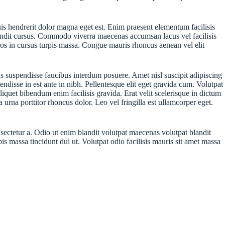
quis hendrerit dolor magna eget est. Enim praesent elementum facilisis
landit cursus. Commodo viverra maecenas accumsan lacus vel facilisis
s eros in cursus turpis massa. Congue mauris rhoncus aenean vel elit
cus suspendisse faucibus interdum posuere. Amet nisl suscipit adipiscing
ndisse in est ante in nibh. Pellentesque elit eget gravida cum. Volutpat
Aliquet bibendum enim facilisis gravida. Erat velit scelerisque in dictum
urna porttitor rhoncus dolor. Leo vel fringilla est ullamcorper eget.
sectetur a. Odio ut enim blandit volutpat maecenas volutpat blandit
 massa tincidunt dui ut. Volutpat odio facilisis mauris sit amet massa