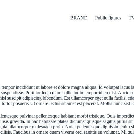
BRAND
Public figures
T
tempor incididunt ut labore et dolore magna aliqua. Id volutpat lacus la
spendisse. Porttitor leo a diam sollicitudin tempor id eu nisl. Auctor
 nisl suscipit adipiscing bibendum. Est ullamcorper eget nulla facilisi e
n tortor posuere. Ut ornare lectus sit amet est placerat. Mollis nunc sed 
lentesque pulvinar pellentesque habitant morbi tristique. Quis imperdie
sis gravida. In hac habitasse platea dictumst quisque sagittis purus sit
 ligula ullamcorper malesuada proin. Nulla pellentesque dignissim enim 
facilisis. Faucibus in ornare quam viverra orci sagittis eu volutpat. Mi 