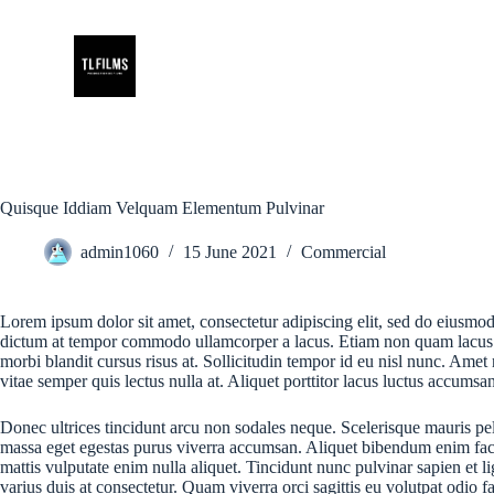
S
k
i
p
t
o
c
o
n
t
Quisque Iddiam Velquam Elementum Pulvinar
e
n
admin1060
15 June 2021
Commercial
t
Lorem ipsum dolor sit amet, consectetur adipiscing elit, sed do eiusmod 
dictum at tempor commodo ullamcorper a lacus. Etiam non quam lacus su
morbi blandit cursus risus at. Sollicitudin tempor id eu nisl nunc. Amet
vitae semper quis lectus nulla at. Aliquet porttitor lacus luctus accumsa
Donec ultrices tincidunt arcu non sodales neque. Scelerisque mauris pel
massa eget egestas purus viverra accumsan. Aliquet bibendum enim facili
mattis vulputate enim nulla aliquet. Tincidunt nunc pulvinar sapien et
varius duis at consectetur. Quam viverra orci sagittis eu volutpat odio 